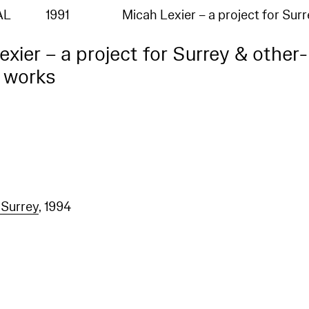
AL
1991
Micah Lexier – a project for Sur
xier – a project for Surrey & other-
c works
 Surrey
, 1994