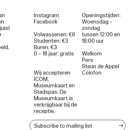
an
Instagram
Openingstijden:
en
Facebook
Woensdag -
juist
zondag
e
Volwassenen: €6
tussen 12:00 en
Studenten: €3
18:00 uur
oeld.
Buren: €3
0 – 18 jaar: gratis
Welkom
r
Pers
Steun de Appel
Wij accepteren
Colofon
ICOM,
Museumkaart en
Stadspas. De
Museumkaart is
verkrijgbaar bij de
receptie.
→