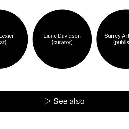
Lexier
Liane Davidson
Surrey Art
ist)
(curator)
(publi
See also