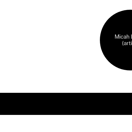
Micah 
(art