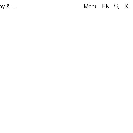
🔍
rey &…
Menu
EN