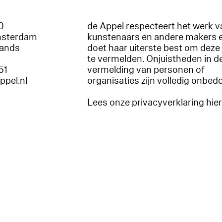
60
de Appel respecteert het werk v
msterdam
kunstenaars en andere makers 
lands
doet haar uiterste best om deze 
te vermelden. Onjuistheden in d
51
vermelding van personen of
appel.nl
organisaties zijn volledig onbed
Lees onze privacyverklaring hie