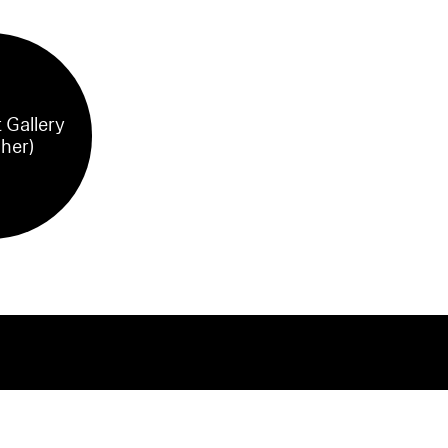
 Gallery
sher)