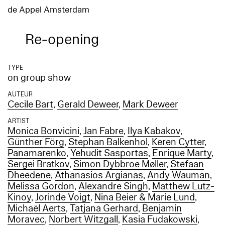
de Appel Amsterdam
Re-opening
TYPE
on group show
AUTEUR
Cecile Bart
,
Gerald Deweer
,
Mark Deweer
ARTIST
Monica Bonvicini
,
Jan Fabre
,
Ilya Kabakov
,
Günther Förg
,
Stephan Balkenhol
,
Keren Cytter
,
Panamarenko
,
Yehudit Sasportas
,
Enrique Marty
,
Sergei Bratkov
,
Simon Dybbroe Møller
,
Stefaan
Dheedene
,
Athanasios Argianas
,
Andy Wauman
,
Melissa Gordon
,
Alexandre Singh
,
Matthew Lutz-
Kinoy
,
Jorinde Voigt
,
Nina Beier & Marie Lund
,
Michaël Aerts
,
Tatjana Gerhard
,
Benjamin
Moravec
,
Norbert Witzgall
,
Kasia Fudakowski
,