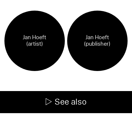
Jan Hoeft
Jan Hoeft
(artist)
(publisher)
See also