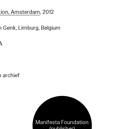
tion, Amsterdam
, 2012
n Genk, Limburg, Belgium
A
n archief
Manifesta Foundation
(publisher)