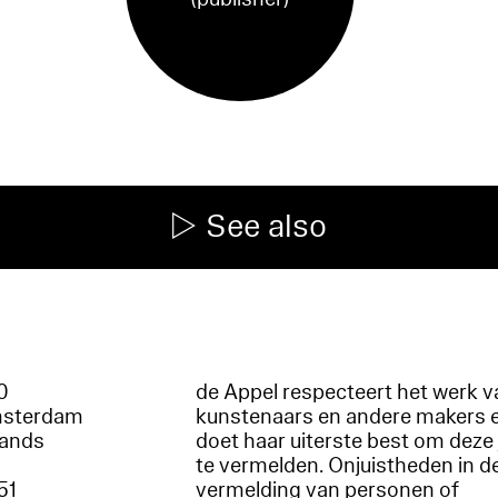
See also
60
de Appel respecteert het werk v
msterdam
kunstenaars en andere makers 
lands
doet haar uiterste best om deze 
te vermelden. Onjuistheden in d
51
vermelding van personen of