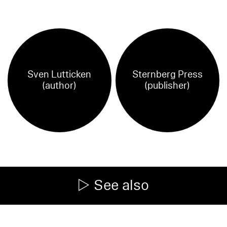
Sven Lutticken
Sternberg Press
(author)
(publisher)
See also