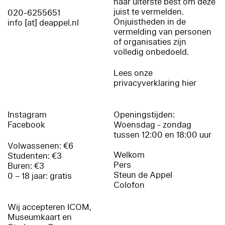
haar uiterste best om deze
juist te vermelden.
020-6255651
Onjuistheden in de
info [at] deappel.nl
vermelding van personen
of organisaties zijn
volledig onbedoeld.
Lees onze
privacyverklaring hier
Instagram
Openingstijden:
Facebook
Woensdag - zondag
tussen 12:00 en 18:00 uur
Volwassenen: €6
Welkom
Studenten: €3
Pers
Buren: €3
Steun de Appel
0 – 18 jaar: gratis
Colofon
Wij accepteren ICOM,
Museumkaart en