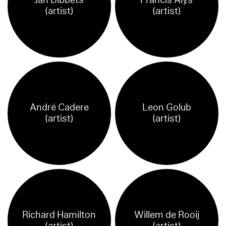
Jan Dibbets
Francis Alÿs
(artist)
(artist)
André Cadere
Leon Golub
(artist)
(artist)
Richard Hamilton
Willem de Rooij
(artist)
(artist)