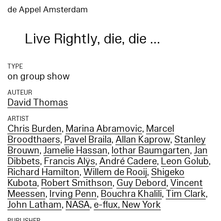
de Appel Amsterdam
Live Rightly, die, die ...
TYPE
on group show
AUTEUR
David Thomas
ARTIST
Chris Burden
,
Marina Abramovic
,
Marcel
Broodthaers
,
Pavel Braila
,
Allan Kaprow
,
Stanley
Brouwn
,
Jamelie Hassan
,
lothar Baumgarten
,
Jan
Dibbets
,
Francis Alÿs
,
André Cadere
,
Leon Golub
,
Richard Hamilton
,
Willem de Rooij
,
Shigeko
Kubota
,
Robert Smithson
,
Guy Debord
,
Vincent
Meessen
,
Irving Penn
,
Bouchra Khalili
,
Tim Clark
,
John Latham
,
NASA
,
e-flux, New York