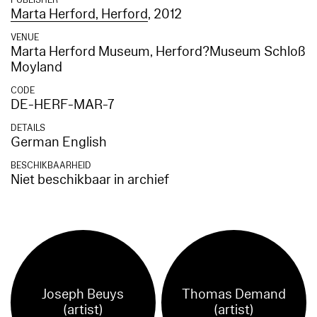
PUBLISHER
Marta Herford, Herford
, 2012
VENUE
Marta Herford Museum, Herford?Museum Schloß
Moyland
CODE
DE-HERF-MAR-7
DETAILS
German English
BESCHIKBAARHEID
Niet beschikbaar in archief
Joseph Beuys
Thomas Demand
(artist)
(artist)