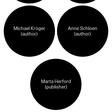
Michael Kröger
Anne Schloen
(author)
(author)
Marta Herford
(publisher)