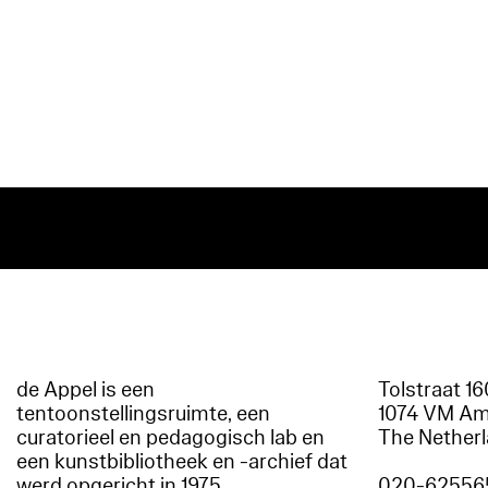
de Appel is een
Tolstraat 1
tentoonstellingsruimte, een
1074 VM A
curatorieel en pedagogisch lab en
The Nether
een kunstbibliotheek en -archief dat
werd opgericht in 1975.
020-62556