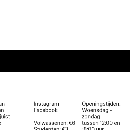
an
Instagram
Openingstijden:
en
Facebook
Woensdag -
juist
zondag
e
Volwassenen: €6
tussen 12:00 en
Studenten: €3
18:00 uur