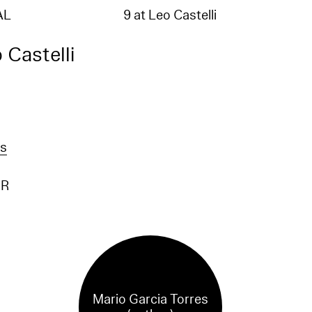
AL
9 at Leo Castelli
 Castelli
es
OR
Mario Garcia Torres