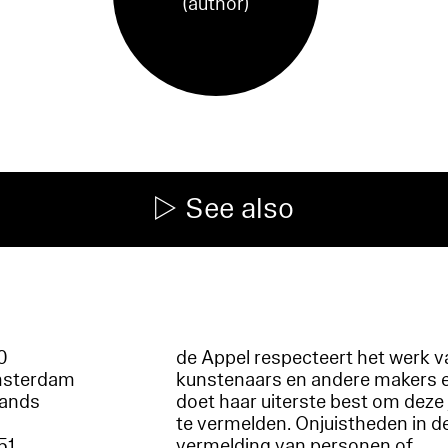
(author)
See also
60
de Appel respecteert het werk v
msterdam
kunstenaars en andere makers 
lands
doet haar uiterste best om deze 
te vermelden. Onjuistheden in d
51
vermelding van personen of