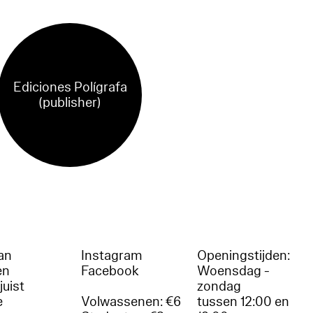
Ediciones Polígrafa
(publisher)
an
Instagram
Openingstijden:
en
Facebook
Woensdag -
juist
zondag
e
Volwassenen: €6
tussen 12:00 en