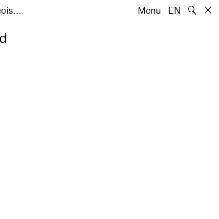
🔍
eois…
Menu
EN
ed