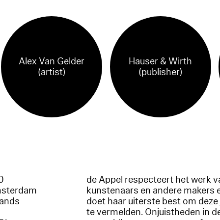
Alex Van Gelder
Hauser & Wirth
(artist)
(publisher)
60
de Appel respecteert het werk v
msterdam
kunstenaars en andere makers 
lands
doet haar uiterste best om deze 
te vermelden. Onjuistheden in d