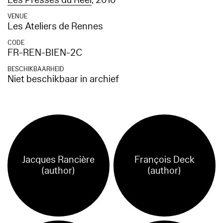
Les Presses du Réel
, 2010
VENUE
Les Ateliers de Rennes
CODE
FR-REN-BIEN-2C
BESCHIKBAARHEID
Niet beschikbaar in archief
Jacques Rancière
François Deck
(author)
(author)