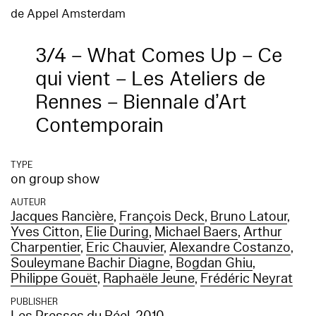
de Appel Amsterdam
3/4 – What Comes Up – Ce
qui vient – Les Ateliers de
Rennes – Biennale d’Art
Contemporain
TYPE
on group show
AUTEUR
Jacques Rancière
,
François Deck
,
Bruno Latour
,
Yves Citton
,
Elie During
,
Michael Baers
,
Arthur
Charpentier
,
Eric Chauvier
,
Alexandre Costanzo
,
Souleymane Bachir Diagne
,
Bogdan Ghiu
,
Philippe Gouët
,
Raphaële Jeune
,
Frédéric Neyrat
PUBLISHER