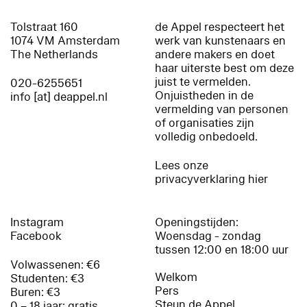
Tolstraat 160
de Appel respecteert het
1074 VM Amsterdam
werk van kunstenaars en
The Netherlands
andere makers en doet
haar uiterste best om deze
juist te vermelden.
020-6255651
Onjuistheden in de
info [at] deappel.nl
vermelding van personen
of organisaties zijn
volledig onbedoeld.
Lees onze
privacyverklaring hier
Instagram
Openingstijden:
Facebook
Woensdag - zondag
tussen 12:00 en 18:00 uur
Volwassenen: €6
Welkom
Studenten: €3
Pers
Buren: €3
Steun de Appel
0 – 18 jaar: gratis