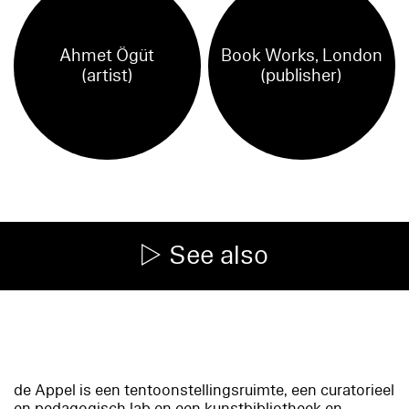
Ahmet Ögüt
Book Works, London
(artist)
(publisher)
See also
de Appel is een tentoonstellingsruimte, een curatorieel
en pedagogisch lab en een kunstbibliotheek en -