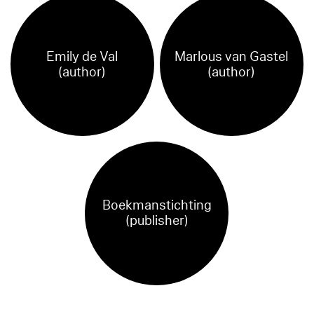
Emily de Val
Marlous van Gastel
(author)
(author)
Boekmanstichting
(publisher)