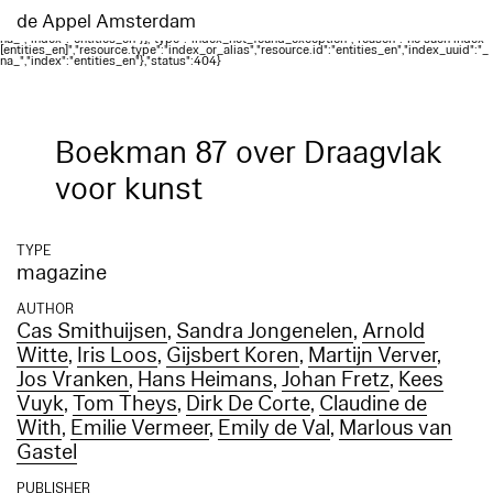
Elasticsearch error: {"error":{"root_cause":
[{"type":"index_not_found_exception","reason":"no such index
de Appel Amsterdam
[entities_en]","resource.type":"index_or_alias","resource.id":"entities_en","index_uuid":"_
na_","index":"entities_en"}],"type":"index_not_found_exception","reason":"no such index
[entities_en]","resource.type":"index_or_alias","resource.id":"entities_en","index_uuid":"_
na_","index":"entities_en"},"status":404}
Boekman 87 over Draagvlak
voor kunst
TYPE
magazine
AUTHOR
Cas Smithuijsen
,
Sandra Jongenelen
,
Arnold
Witte
,
Iris Loos
,
Gijsbert Koren
,
Martijn Verver
,
Jos Vranken
,
Hans Heimans
,
Johan Fretz
,
Kees
Vuyk
,
Tom Theys
,
Dirk De Corte
,
Claudine de
With
,
Emilie Vermeer
,
Emily de Val
,
Marlous van
Gastel
PUBLISHER