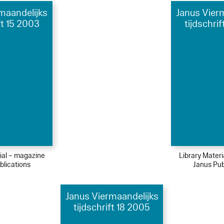
maandelijks
Janus Vier
ft 15 2003
tijdschri
ial – magazine
Library Mater
blications
Janus Pub
Janus Viermaandelijks
tijdschrift 18 2005