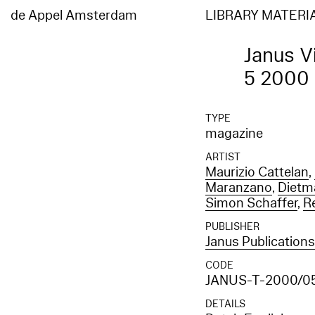
de Appel Amsterdam
LIBRARY MATERI
Janus Vi
5 2000
TYPE
magazine
ARTIST
Maurizio Cattelan
,
Maranzano
,
Dietm
Simon Schaffer
,
R
PUBLISHER
Janus Publication
CODE
JANUS-T-2000/0
DETAILS