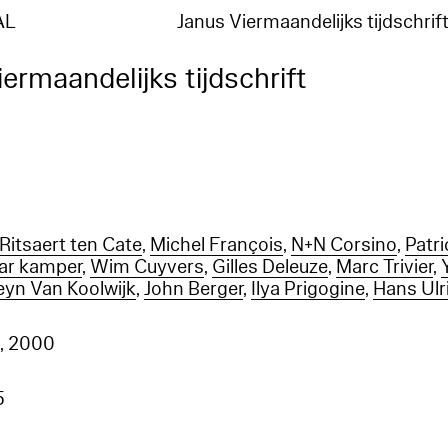
AL
Janus Viermaandelijks tijdschrif
ermaandelijks tijdschrift
Ritsaert ten Cate
,
Michel François
,
N+N Corsino
,
Patr
ar kamper
,
Wim Cuyvers
,
Gilles Deleuze
,
Marc Trivier
,
eyn Van Koolwijk
,
John Berger
,
Ilya Prigogine
,
Hans Ulr
s
, 2000
5