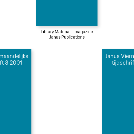
Library Material – magazine
Janus Publications
maandelijks
Janus Vier
ift 8 2001
tijdschri