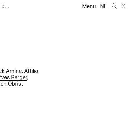
🔍
t 5…
Menu
NL
ick Amine
,
Attilio
Yves Berger
,
ich Obrist