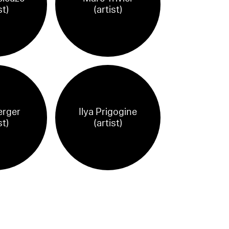
st)
(artist)
erger
Ilya Prigogine
st)
(artist)