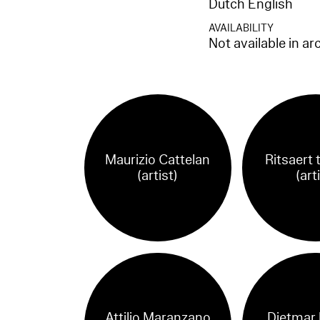
Dutch English
AVAILABILITY
Not available in ar
Maurizio Cattelan
Ritsaert 
(artist)
(art
Attilio Maranzano
Dietmar