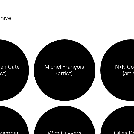
chive
ten Cate
Michel François
N+N Co
ist)
(artist)
(arti
 kamper
Wim Cuyvers
Gilles D