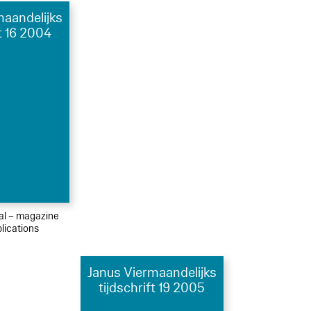
maandelijks
ft 16 2004
ial – magazine
lications
Janus Viermaandelijks
tijdschrift 19 2005