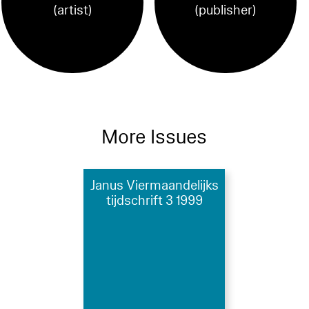
(artist)
(publisher)
More Issues
Janus Viermaandelijks
tijdschrift 3 1999