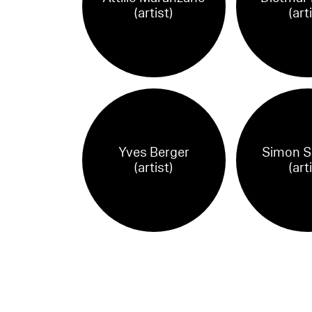
(artist)
(art
Yves Berger
Simon S
(artist)
(art