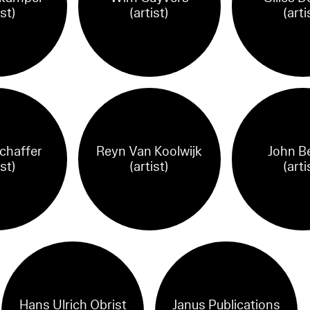
ist)
(artist)
(arti
chaffer
Reyn Van Koolwijk
John B
ist)
(artist)
(arti
Hans Ulrich Obrist
Janus Publications