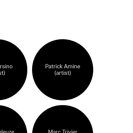
rsino
Patrick Amine
st)
(artist)
eleuze
Marc Trivier