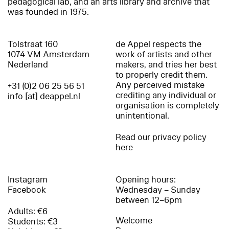
pedagogical lab, and an arts library and archive that
was founded in 1975.
Tolstraat 160
de Appel respects the
1074 VM Amsterdam
work of artists and other
Nederland
makers, and tries her best
to properly credit them.
Any perceived mistake
+31 (0)2 06 25 56 51
crediting any individual or
info [at] deappel.nl
organisation is completely
unintentional.
Read our privacy policy
here
Instagram
Opening hours:
Facebook
Wednesday – Sunday
between 12–6pm
Adults: €6
Welcome
Students: €3